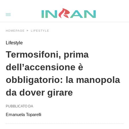
Termosifoni%2C+prima+dell%26%238217%3Baccensione+%C3
inranit
/2025/10/11/termosifoni-
prima-
dellaccensione-
e-
HOMEPAGE
LIFESTYLE
obbligatorio-
la-
manopola-
Lifestyle
da-
dover-
Termosifoni, prima
girare/amp/
dell’accensione è
obbligatorio: la manopola
da dover girare
PUBBLICATO DA
Emanuela Toparelli