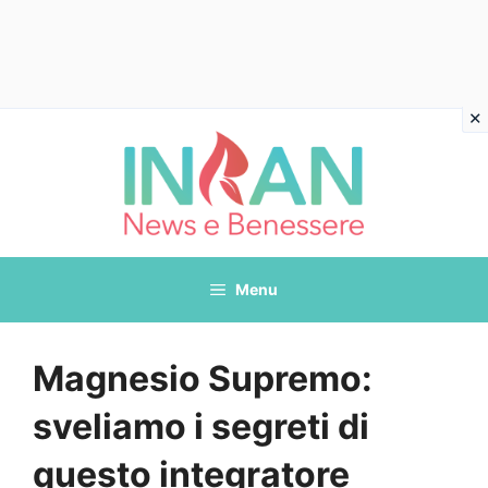
Vai
al
contenuto
Menu
Magnesio Supremo:
sveliamo i segreti di
questo integratore