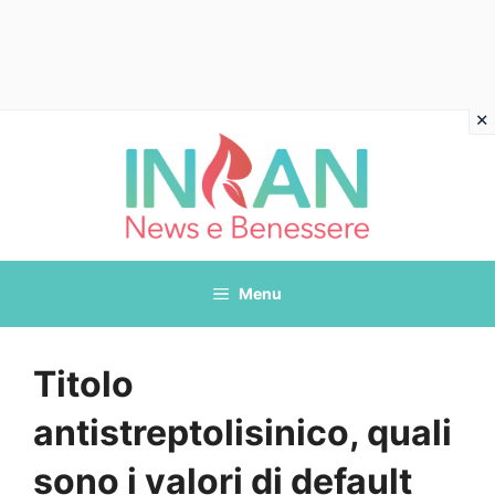
Vai
al
contenuto
Menu
Titolo
antistreptolisinico, quali
sono i valori di default