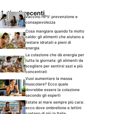
Articoli recenti
Vaccino HPV: prevenzione e
consapevolezza
Cosa mangiare quando fa molto
caldo: gli alimenti che aiutano a
restare idratati e pieni di
energia
La colazione che dà energia per
tutta la giornata: gli alimenti da
scegliere per sentirsi sazi e più
concentrati
Vuoi aumentare la massa
muscolare? Ecco quale
dovrebbe essere la colazione
secondo gli esperti
Estate al mare sempre più cara:
ecco dove ombrellone e lettini
costano di più in Italia