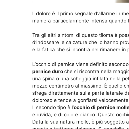
Il dolore è il primo segnale d’allarme in me
maniera particolarmente intensa quando l’oc
Tra gli altri sintomi di questo tiloma è poss
d’indossare le calzature che lo hanno provo
e la fatica che si incontra nel rimanere in 
L’occhio di pernice viene definito secondo
pernice duro
che si riscontra nella maggi
una spina o una scheggia infilata nella pe
mezzo centimetro al massimo. È quello ch
sfrega direttamente sulla parte laterale d
doloroso e tende a gonfiarsi velocemente
Il secondo tipo è l’
occhio di pernice molle
e ruvida, e di colore bianco. Questo occhio
Data la sua natura molle, è più soggetto al
questo altrettanto doloroso. Si consiglia, 