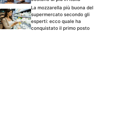
La mozzarella più buona del
supermercato secondo gli
esperti: ecco quale ha
conquistato il primo posto