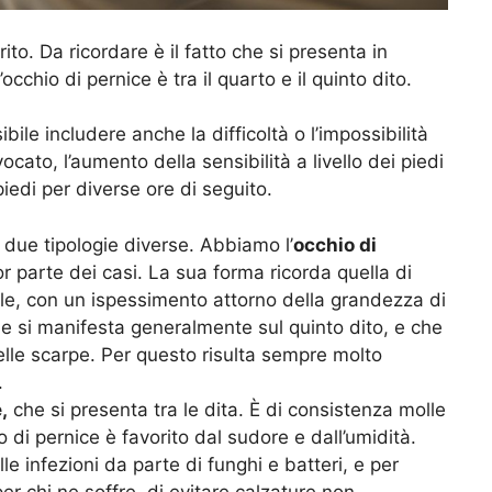
rito. Da ricordare è il fatto che si presenta in
chio di pernice è tra il quarto e il quinto dito.
ibile includere anche la difficoltà o l’impossibilità
cato, l’aumento della sensibilità a livello dei piedi
piedi per diverse ore di seguito.
 due tipologie diverse. Abbiamo l’
occhio di
or parte dei casi. La sua forma ricorda quella di
lle, con un ispessimento attorno della grandezza di
e si manifesta generalmente sul quinto dito, e che
elle scarpe. Per questo risulta sempre molto
.
,
che si presenta tra le dita. È di consistenza molle
 di pernice è favorito dal sudore e dall’umidità.
le infezioni da parte di funghi e batteri, e per
per chi ne soffre, di evitare calzature non