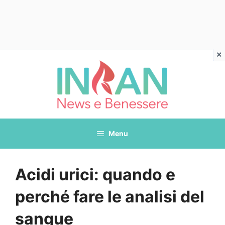
Vai
al
contenuto
Menu
Acidi urici: quando e
perché fare le analisi del
sangue