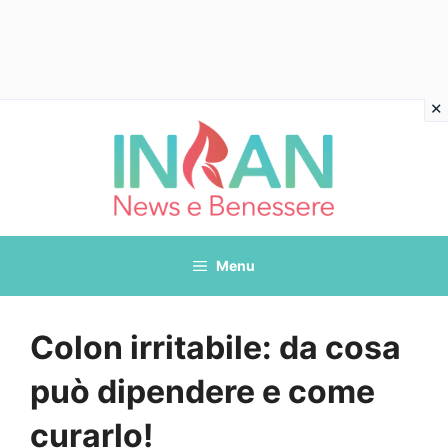
Vai
al
contenuto
Menu
Colon irritabile: da cosa
può dipendere e come
curarlo!