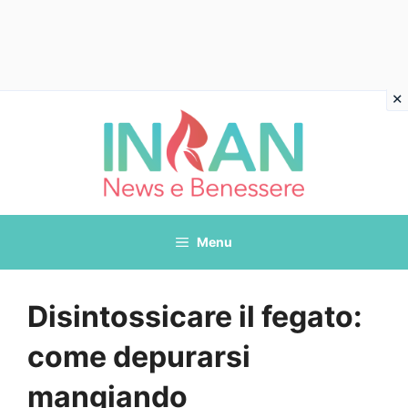
Vai
al
contenuto
Menu
Disintossicare il fegato:
come depurarsi
mangiando