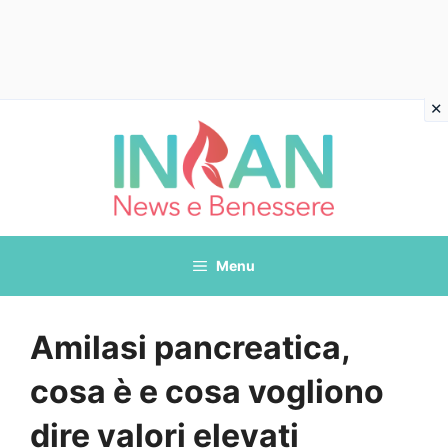
Vai
al
contenuto
Menu
Amilasi pancreatica,
cosa è e cosa vogliono
dire valori elevati