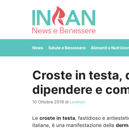
Vai
al
contenuto
News
Salute e Benessere
Alimenti e Nutrizio
Croste in testa,
dipendere e com
10 Ottobre 2016
di
Lorenzo
Le
croste
in
testa
, fastidioso e antiestet
italiane, è una manifestazione della
derma