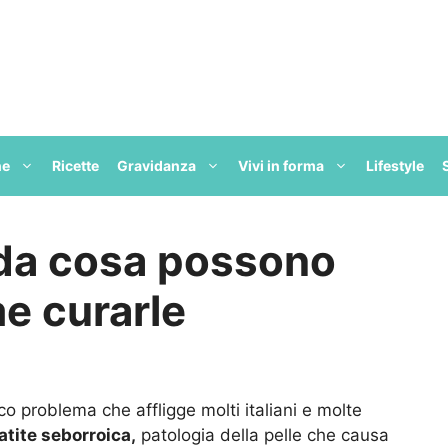
ne
Ricette
Gravidanza
Vivi in forma
Lifestyle
 da cosa possono
e curarle
ico problema che affligge molti italiani e molte
tite seborroica,
patologia della pelle che causa