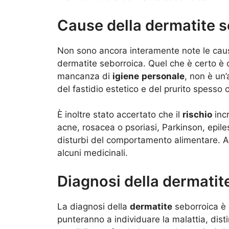
Cause della dermatite 
Non sono ancora interamente note le ca
dermatite seborroica. Quel che è certo è c
mancanza di
igiene
personale
, non è un’
del fastidio estetico e del prurito spesso c
È inoltre stato accertato che il
rischio
incr
acne, rosacea o psoriasi, Parkinson, epiles
disturbi del comportamento alimentare. Alt
alcuni medicinali.
Diagnosi della dermatit
La diagnosi della
dermatite
seborroica è d
punteranno a individuare la malattia, dist