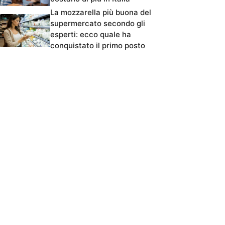
La mozzarella più buona del
supermercato secondo gli
esperti: ecco quale ha
conquistato il primo posto