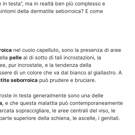
n testa”, ma in realtà ben più complesso e
 sintomi della dermatite seborroica? E come
roica
nel cuoio capelluto, sono la presenza di aree
ella
pelle
al di sotto di tali incrostazioni, la
ree, pur incrostate, e la tendenza della
ere di un colore che va dal bianco al giallastro. A
tite seborroica
può prudere e bruciare.
croste in testa generalmente sono una delle
a,
e che questa malattia può contemporaneamente
rcata sopraccigliare, le aree centrali del viso, le
arte superiore della schiena, le ascelle, i genitali.