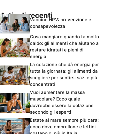
Articoli recenti
Vaccino HPV: prevenzione e
consapevolezza
Cosa mangiare quando fa molto
caldo: gli alimenti che aiutano a
restare idratati e pieni di
energia
La colazione che dà energia per
tutta la giornata: gli alimenti da
scegliere per sentirsi sazi e più
concentrati
Vuoi aumentare la massa
muscolare? Ecco quale
dovrebbe essere la colazione
secondo gli esperti
Estate al mare sempre più cara:
ecco dove ombrellone e lettini
costano di più in Italia