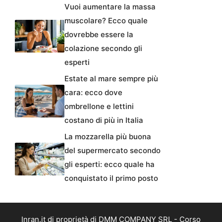
Vuoi aumentare la massa
muscolare? Ecco quale
dovrebbe essere la
colazione secondo gli
esperti
Estate al mare sempre più
cara: ecco dove
ombrellone e lettini
costano di più in Italia
La mozzarella più buona
del supermercato secondo
gli esperti: ecco quale ha
conquistato il primo posto
Inran.it di proprietà di DMM COMPANY SRL - Corso