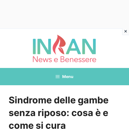
Vai
al
contenuto
Menu
Sindrome delle gambe
senza riposo: cosa è e
come si cura