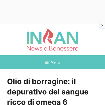
Vai
al
contenuto
Menu
Olio di borragine: il
depurativo del sangue
ricco di omega 6