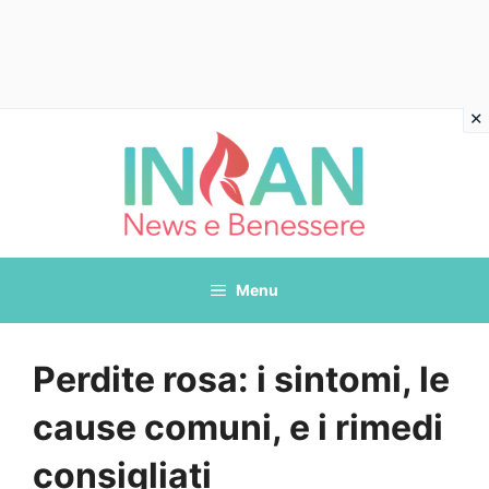
Vai
al
contenuto
Menu
Perdite rosa: i sintomi, le
cause comuni, e i rimedi
consigliati