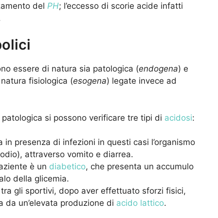
lzamento del
PH
; l’eccesso di scorie acide infatti
.
olici
o essere di natura sia patologica (
endogena
) e
natura fisiologica (
esogena
) legate invece ad
patologica si possono verificare tre tipi di
acidosi
:
a in presenza di infezioni in questi casi l’organismo
sodio), attraverso vomito e diarrea.
 paziente è un
diabetico
, che presenta un accumulo
alo della glicemia.
tra gli sportivi, dopo aver effettuato sforzi fisici,
ta da un’elevata produzione di
acido lattico
.