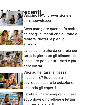
Articoli recenti
Vaccino HPV: prevenzione e
consapevolezza
Cosa mangiare quando fa molto
caldo: gli alimenti che aiutano a
restare idratati e pieni di
energia
La colazione che dà energia per
tutta la giornata: gli alimenti da
scegliere per sentirsi sazi e più
concentrati
Vuoi aumentare la massa
muscolare? Ecco quale
dovrebbe essere la colazione
secondo gli esperti
Estate al mare sempre più cara:
ecco dove ombrellone e lettini
costano di più in Italia