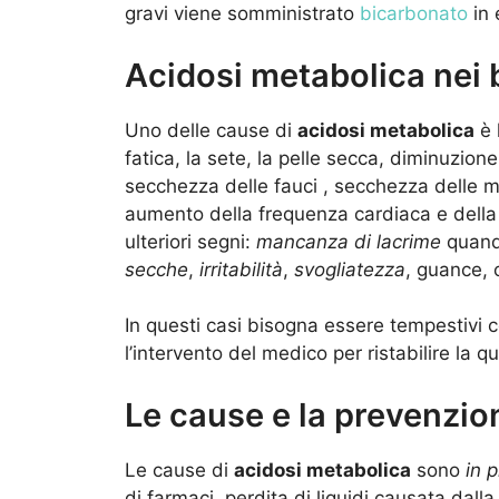
gravi viene somministrato
bicarbonato
in 
Acidosi metabolica nei
Uno delle cause di
acidosi metabolica
è 
fatica, la sete, la pelle secca, diminuzion
secchezza delle fauci , secchezza delle m
aumento della frequenza cardiaca e della
ulteriori segni:
mancanza di lacrime
quando
secche
,
irritabilità
,
svogliatezza
, guance,
In questi casi bisogna essere tempestivi 
l’intervento del medico per ristabilire la q
Le cause e la prevenzio
Le cause di
acidosi metabolica
sono
in p
di farmaci, perdita di liquidi causata dal