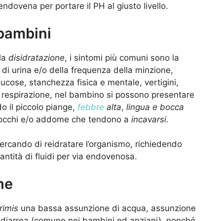
endovena per portare il PH al giusto livello.
 bambini
la
disidratazione
, i sintomi più comuni sono la
e di urina e/o della frequenza della minzione,
ucose, stanchezza fisica e mentale, vertigini,
 respirazione, nel bambino si possono presentare
 il piccolo piange,
febbre
alta
,
lingua e bocca
 occhi e/o addome che tendono a
incavarsi
.
cercando di reidratare l’organismo, richiedendo
uantità di fluidi per via endovenosa.
ne
rimis
una bassa assunzione di acqua, assunzione
la diarrea (comune nei bambini ed anziani), nonché