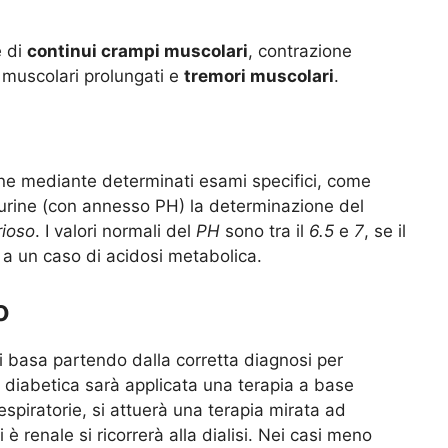
e di
continui
crampi muscolari
, contrazione
muscolari prolungati e
tremori muscolari
.
ne mediante determinati esami specifici, come
e urine (con annesso PH) la determinazione del
rioso
. I valori normali del
PH
sono tra il
6.5
e
7
, se il
ti a un caso di acidosi metabolica.
o
si basa partendo dalla corretta diagnosi per
 è diabetica sarà applicata una terapia a base
 respiratorie, si attuerà una terapia mirata ad
 è renale si ricorrerà alla dialisi. Nei casi meno