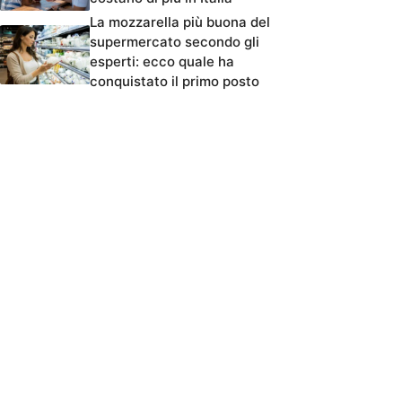
La mozzarella più buona del
supermercato secondo gli
esperti: ecco quale ha
conquistato il primo posto