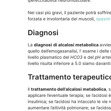
ipereccitabilità neuromuscolare.
Nei casi più gravi, il paziente potrà soffrir
forzata e involontaria dei muscoli,
spasmi
Diagnosi
La
diagnosi
di
alcalosi metabolica
avvie
quello dell’emogasanalisi, l’ esame i dell
livello plasmatico del
HCO3
e del
pH arte
livello risulta inferiore a 5.0 siamo davan
Trattamento terapeutic
Il
trattamento dell’alcalosi metabolica
, 
applicare l’eventuale terapia; se l’acidosi
insulinica; se l’acidosi ha intaccato le vie
aumentare l’attività polmonare; se l’acidosi