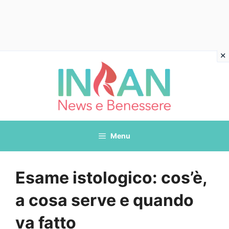
Vai
al
contenuto
Menu
Esame istologico: cos’è,
a cosa serve e quando
va fatto