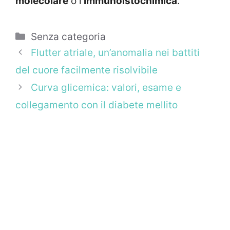
molecolare
o l’
immunoistochimica
.
Categorie
Senza categoria
Flutter atriale, un’anomalia nei battiti
del cuore facilmente risolvibile
Curva glicemica: valori, esame e
collegamento con il diabete mellito