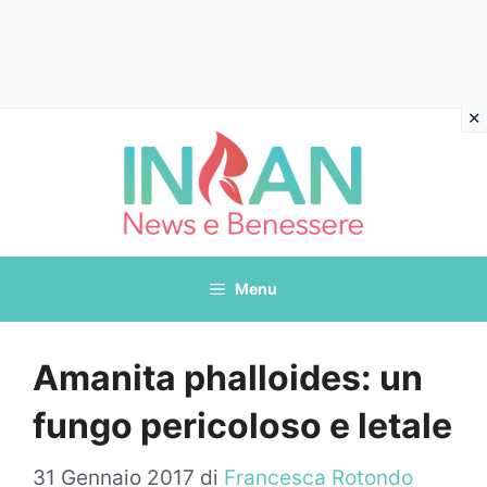
Vai
al
contenuto
Menu
Amanita phalloides: un
fungo pericoloso e letale
31 Gennaio 2017
di
Francesca Rotondo