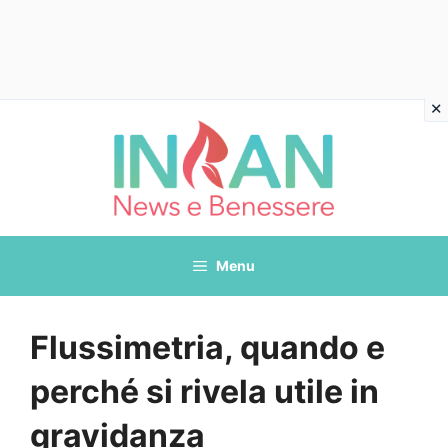
Vai
al
contenuto
Menu
Flussimetria, quando e
perché si rivela utile in
gravidanza