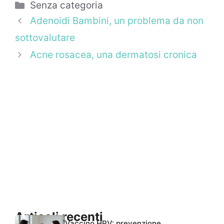
Categorie
Senza categoria
Adenoidi Bambini, un problema da non
sottovalutare
Acne rosacea, una dermatosi cronica
Articoli recenti
Vaccino HPV: prevenzione