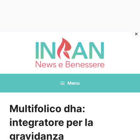
Vai
al
contenuto
Menu
Multifolico dha:
integratore per la
gravidanza