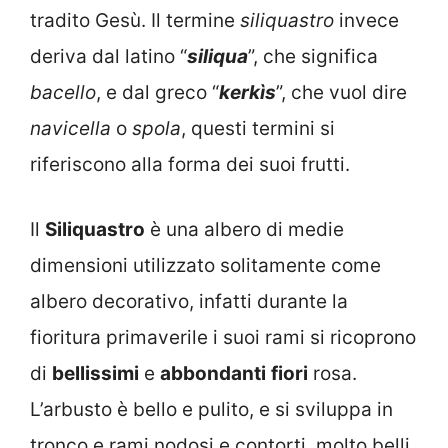
tradito Gesù. Il termine
siliquastro
invece
deriva dal latino “
siliqua
”, che significa
bacello
, e dal greco “
kerkìs
”, che vuol dire
navicella
o
spola
, questi termini si
riferiscono alla forma dei suoi frutti.
Il
Siliquastro
è una albero di medie
dimensioni utilizzato solitamente come
albero decorativo, infatti durante la
fioritura primaverile i suoi rami si ricoprono
di
bellissimi
e
abbondanti
fiori
rosa.
L’arbusto è bello e pulito, e si sviluppa in
tronco e rami nodosi e contorti, molto belli