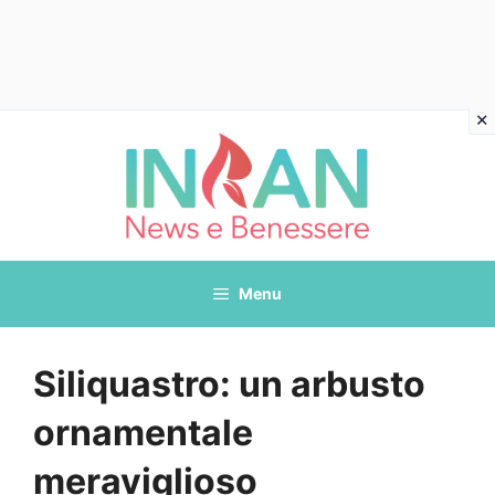
Vai
al
contenuto
Menu
Siliquastro: un arbusto
ornamentale
meraviglioso