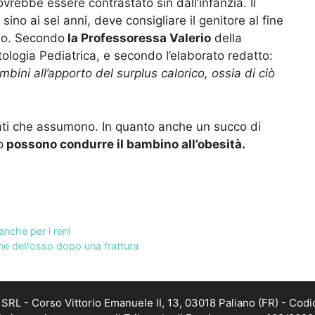
vrebbe essere contrastato sin dall’infanzia. Il
sino ai sei anni, deve consigliare il genitore al fine
ino. Secondo
la Professoressa Valerio
della
tologia Pediatrica, e secondo l’elaborato redatto:
ini all’apporto del surplus calorico, ossia di ciò
drati che assumono. In quanto anche un succo di
o
possono condurre il bambino all’obesità.
anche per i reni
one dell’osso dopo una frattura
RL - Corso Vittorio Emanuele II, 13, 03018 Paliano (FR) - Codi