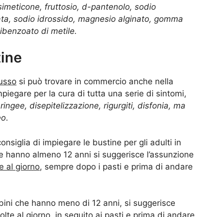
simeticone, fruttosio, d-pantenolo, sodio
ata, sodio idrossido, magnesio alginato, gomma
ibenzoato di metile.
tine
lusso
si può trovare in commercio anche nella
mpiegare per la cura di tutta una serie di sintomi,
ringee, disepitelizzazione, rigurgiti, disfonia, ma
eo
.
nsiglia di impiegare le bustine per gli adulti in
he hanno almeno 12 anni si suggerisce l’assunzione
e al giorno
, sempre dopo i pasti e prima di andare
bini che hanno meno di 12 anni, si suggerisce
lte al giorno
, in seguito ai pasti e prima di andare