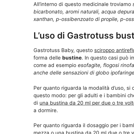
All’interno di questo medicinale troviamo
bicarbonato, aromi naturali, acqua depur
xanthan, p-ossibenzoato di propile, p-oss
L’uso di Gastrotuss bus
Gastrotuss Baby, questo
sciroppo antiref
forma delle
bustine
. In questo casi può i
come ad esempio
esofagite, flogosi rinofa
anche delle sensazioni di globo ipofaring
Per quanto riguarda la modalità d’uso, si co
questo modo: per gli adulti e i bambini c
di
una bustina da 20 ml per due o tre volt
a dormire.
Per quanto riguarda il dosaggio per i bam
mezza o una bustina da 20 ml due o tre vo