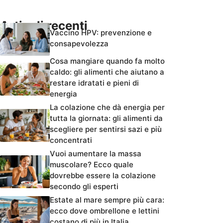
Articoli recenti
Vaccino HPV: prevenzione e
consapevolezza
Cosa mangiare quando fa molto
caldo: gli alimenti che aiutano a
restare idratati e pieni di
energia
La colazione che dà energia per
tutta la giornata: gli alimenti da
scegliere per sentirsi sazi e più
concentrati
Vuoi aumentare la massa
muscolare? Ecco quale
dovrebbe essere la colazione
secondo gli esperti
Estate al mare sempre più cara:
ecco dove ombrellone e lettini
costano di più in Italia