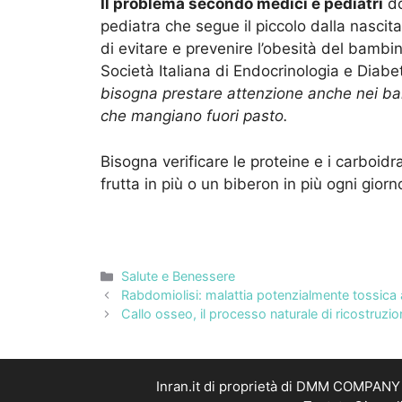
Il problema secondo medici e pediatri
do
pediatra che segue il piccolo dalla nascita 
di evitare e prevenire l’obesità del bamb
Società Italiana di Endocrinologia e Diabe
bisogna prestare attenzione anche nei bamb
che mangiano fuori pasto.
Bisogna verificare le proteine e i carboi
frutta in più o un biberon in più ogni giorn
Categorie
Salute e Benessere
Rabdomiolisi: malattia potenzialmente tossica 
Callo osseo, il processo naturale di ricostruzi
Inran.it di proprietà di DMM COMPANY S