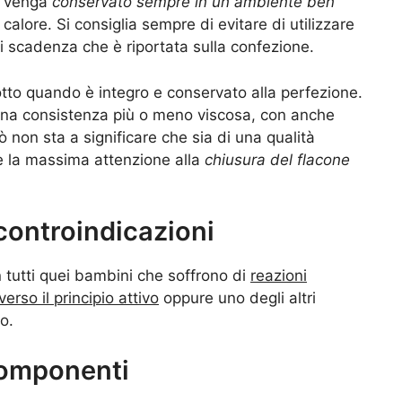
po venga
conservato sempre in un ambiente ben
 calore. Si consiglia sempre di evitare di utilizzare
i scadenza che è riportata sulla confezione.
otto quando è integro e conservato alla perfezione.
 una consistenza più o meno viscosa, con anche
ò non sta a significare che sia di una qualità
e la massima attenzione alla
chiusura del flacone
 controindicazioni
in tutti quei bambini che soffrono di
reazioni
erso il principio attivo
oppure uno degli altri
o.
 componenti