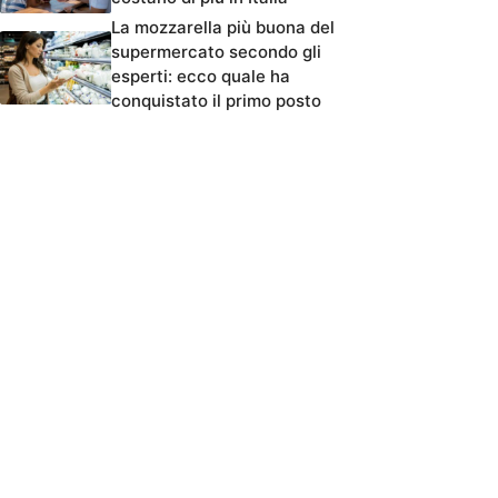
La mozzarella più buona del
supermercato secondo gli
esperti: ecco quale ha
conquistato il primo posto