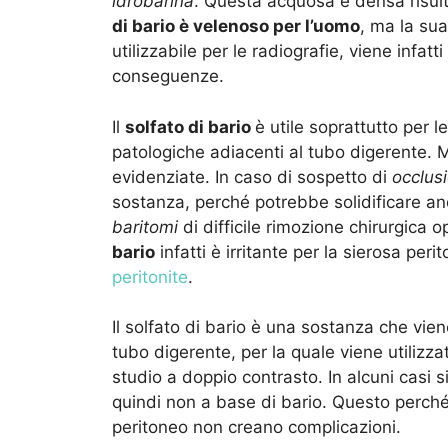
idrobarina
. Questa acquosa e densa risulta
di bario è velenoso per l’uomo
, ma la sua
utilizzabile per le radiografie, viene infa
conseguenze.
Il
solfato di bario
è utile soprattutto per 
patologiche adiacenti al tubo digerente. 
evidenziate. In caso di sospetto di
occlusi
sostanza, perché potrebbe solidificare a
baritomi
di difficile rimozione chirurgica 
bario
infatti è irritante per la sierosa pe
peritonite
.
Il solfato di bario è una sostanza che vie
tubo digerente, per la quale viene utiliz
studio a doppio contrasto. In alcuni casi s
quindi non a base di bario. Questo perché
peritoneo non creano complicazioni.