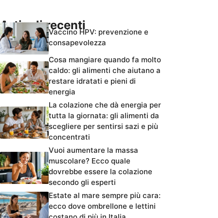
Articoli recenti
Vaccino HPV: prevenzione e
consapevolezza
Cosa mangiare quando fa molto
caldo: gli alimenti che aiutano a
restare idratati e pieni di
energia
La colazione che dà energia per
tutta la giornata: gli alimenti da
scegliere per sentirsi sazi e più
concentrati
Vuoi aumentare la massa
muscolare? Ecco quale
dovrebbe essere la colazione
secondo gli esperti
Estate al mare sempre più cara:
ecco dove ombrellone e lettini
costano di più in Italia