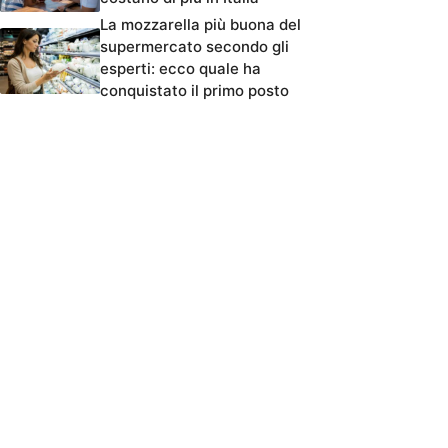
La mozzarella più buona del
supermercato secondo gli
esperti: ecco quale ha
conquistato il primo posto