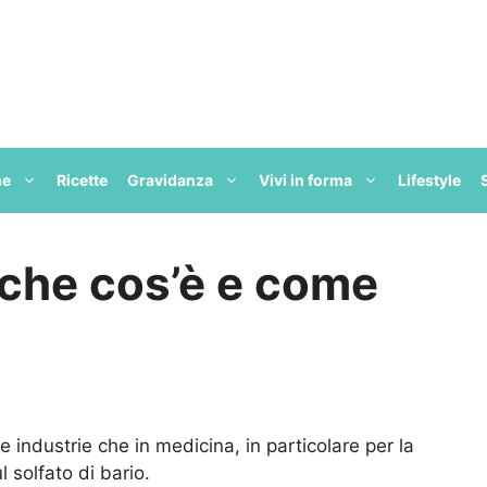
ne
Ricette
Gravidanza
Vivi in forma
Lifestyle
: che cos’è e come
le industrie che in medicina, in particolare per la
l solfato di bario.