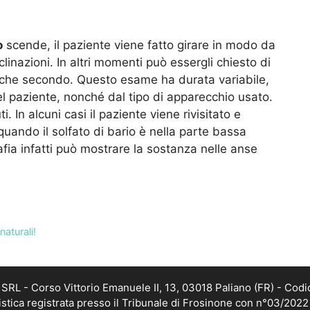
o
scende, il paziente viene fatto girare in modo da
nclinazioni. In altri momenti può essergli chiesto di
alche secondo. Questo esame ha durata variabile,
el paziente, nonché dal tipo di apparecchio usato.
. In alcuni casi il paziente viene rivisitato e
uando il solfato di bario è nella parte bassa
afia infatti può mostrare la sostanza nelle anse
aturali!
RL - Corso Vittorio Emanuele II, 13, 03018 Paliano (FR) - Codi
istica registrata presso il Tribunale di Frosinone con n°03/202