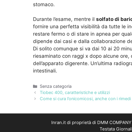
stomaco.
Durante l’esame, mentre il
solfato di bari
fornire una perfetta visibilità da tutte le i
restare fermo o di stare in apnea per qu
dipende dai casi e dalla collaborazione d
Di solito comunque si va dai 10 ai 20 minuti
riesaminato con raggi x dopo alcune ore, q
dell’apparato digerente. Un’ultima radiogr
intestinali.
Categorie
Senza categoria
Tiobec 400, caratteristiche e utilizzi
Come si cura l’onicomicosi, anche con i rimedi n
Inran.it di proprietà di DMM COMPANY S
Testata Giornal