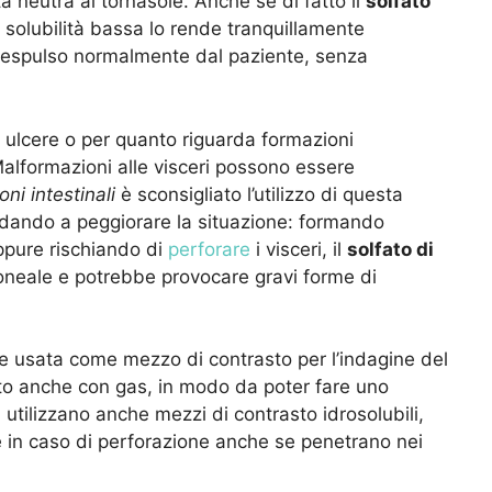
 neutra al tornasole. Anche se di fatto il
solfato
 solubilità bassa lo rende tranquillamente
tti espulso normalmente dal paziente, senza
le ulcere o per quanto riguarda formazioni
Malformazioni alle visceri possono essere
oni intestinali
è sconsigliato l’utilizzo di questa
ndando a peggiorare la situazione: formando
oppure rischiando di
perforare
i visceri, il
solfato di
ritoneale e potrebbe provocare gravi forme di
ne usata come mezzo di contrasto per l’indagine del
zato anche con gas, in modo da poter fare uno
i utilizzano anche mezzi di contrasto idrosolubili,
 in caso di perforazione anche se penetrano nei