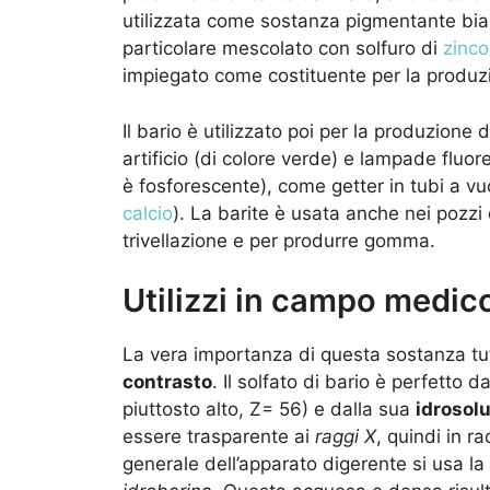
utilizzata come sostanza pigmentante bian
particolare mescolato con solfuro di
zinco
impiegato come costituente per la produzio
Il bario è utilizzato poi per la produzione
artificio (di colore verde) e lampade fluor
è fosforescente), come getter in tubi a vu
calcio
). La barite è usata anche nei pozzi di
trivellazione e per produrre gomma.
Utilizzi in campo medic
La vera importanza di questa sostanza tu
contrasto
. Il solfato di bario è perfetto 
piuttosto alto, Z= 56) e dalla sua
idrosolu
essere trasparente ai
raggi X
, quindi in r
generale dell’apparato digerente si usa l