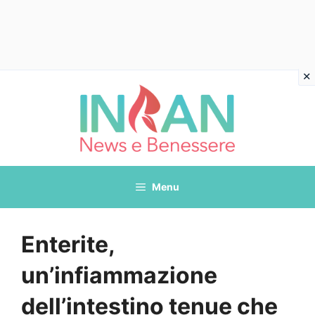
Vai
al
contenuto
Menu
Enterite,
un’infiammazione
dell’intestino tenue che