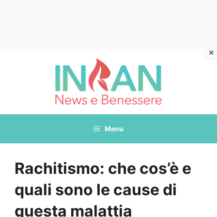
Vai
al
contenuto
Menu
Rachitismo: che cos’è e
quali sono le cause di
questa malattia