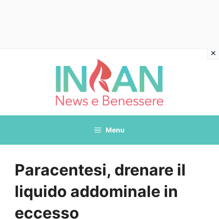
Vai
al
contenuto
Menu
Paracentesi, drenare il
liquido addominale in
eccesso