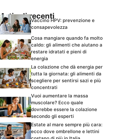
Articoli recenti
Vaccino HPV: prevenzione e
consapevolezza
Cosa mangiare quando fa molto
caldo: gli alimenti che aiutano a
restare idratati e pieni di
energia
La colazione che dà energia per
tutta la giornata: gli alimenti da
scegliere per sentirsi sazi e più
concentrati
Vuoi aumentare la massa
muscolare? Ecco quale
dovrebbe essere la colazione
secondo gli esperti
Estate al mare sempre più cara:
ecco dove ombrellone e lettini
costano di più in Italia