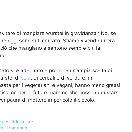
 evitare di mangiare wurstel in gravidanza? No, se
 che oggi sono sul mercato. Stiamo vivendo un’era
a ciò che mangiano e sentono sempre più la
ano.
rcato si è adeguato e propone un’ampia scelta di
wurstel di
soia
, di cereali e di verdure, in
nsate per i vegetariani e vegani, hanno meno grassi
benissimo per le future mamme che possono gustarsi
r paura di mettere in pericolo il piccolo.
 possibile curare
hio si rompono