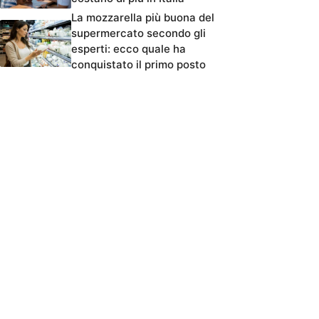
La mozzarella più buona del
supermercato secondo gli
esperti: ecco quale ha
conquistato il primo posto