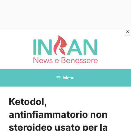
Vai
al
contenuto
Menu
Ketodol,
antinfiammatorio non
steroideo usato per la