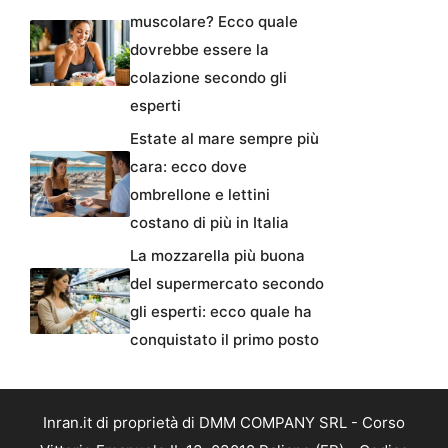
muscolare? Ecco quale
dovrebbe essere la
colazione secondo gli
esperti
Estate al mare sempre più
cara: ecco dove
ombrellone e lettini
costano di più in Italia
La mozzarella più buona
del supermercato secondo
gli esperti: ecco quale ha
conquistato il primo posto
Inran.it di proprietà di DMM COMPANY SRL - Corso