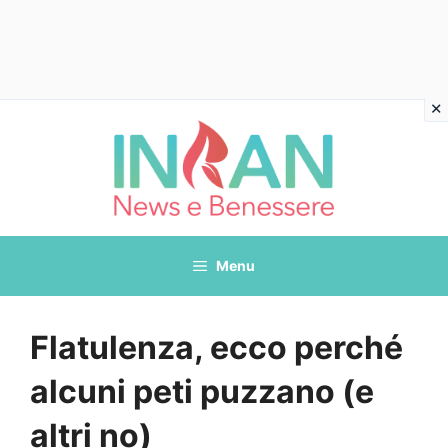
Vai
al
contenuto
Menu
Flatulenza, ecco perché
alcuni peti puzzano (e
altri no)