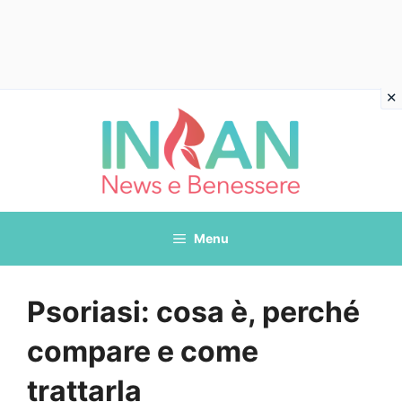
Vai
al
contenuto
Menu
Psoriasi: cosa è, perché
compare e come
trattarla