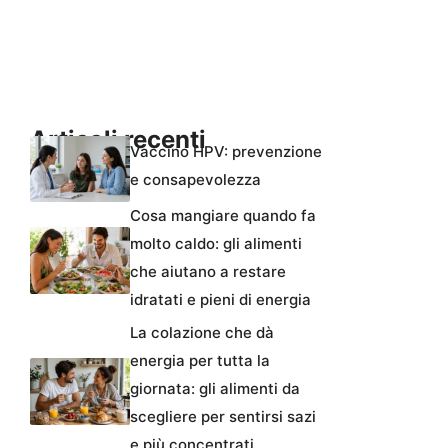
Articoli recenti
Vaccino HPV: prevenzione
e consapevolezza
Cosa mangiare quando fa
molto caldo: gli alimenti
che aiutano a restare
idratati e pieni di energia
La colazione che dà
energia per tutta la
giornata: gli alimenti da
scegliere per sentirsi sazi
e più concentrati