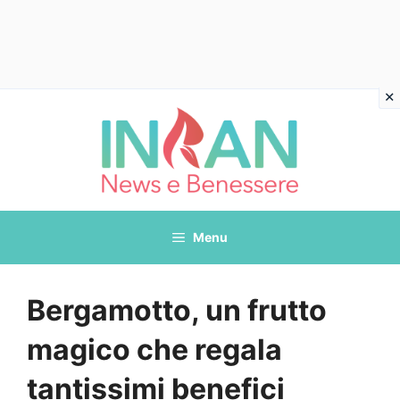
Vai
al
contenuto
Menu
Bergamotto, un frutto
magico che regala
tantissimi benefici