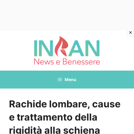
Vai
al
contenuto
Menu
Rachide lombare, cause
e trattamento della
rigidità alla schiena