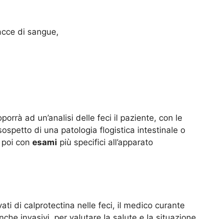
acce di sangue,
orrà ad un’analisi delle feci il paziente, con le
 sospetto di una patologia flogistica intestinale o
 poi con
esami
più specifici all’apparato
ati di calprotectina nelle feci, il medico curante
che invasivi, per valutare la salute e la situazione