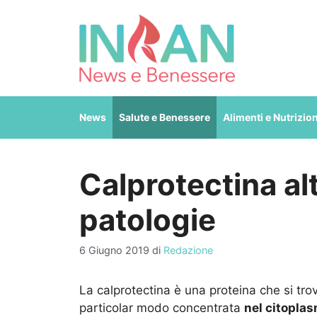
Vai
al
contenuto
News
Salute e Benessere
Alimenti e Nutrizio
Calprotectina alt
patologie
6 Giugno 2019
di
Redazione
La calprotectina è una proteina che si trov
particolar modo concentrata
nel citoplas