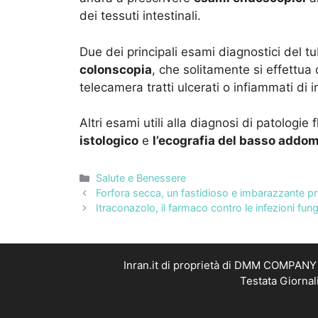
dei tessuti intestinali.
Due dei principali esami diagnostici del t
colonscopia
, che solitamente si effettu
telecamera tratti ulcerati o infiammati di i
Altri esami utili alla diagnosi di patologie f
istologico
e
l’ecografia del basso addo
Categorie
Salute e Benessere
Forfora secca, un fastidioso e imbarazzante p
Itraconazolo, il farmaco contro le infezioni fu
Inran.it di proprietà di DMM COMPANY S
Testata Giornal