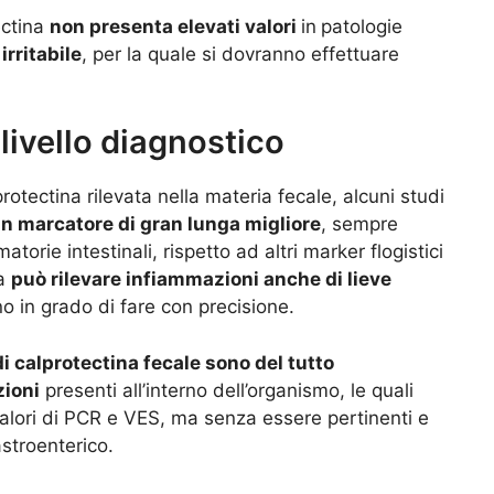
ectina
non presenta elevati valori
in
patologie
irritabile
, per la quale si dovranno effettuare
 livello diagnostico
protectina rilevata nella materia fecale, alcuni studi
un marcatore di gran lunga migliore
, sempre
torie intestinali, rispetto ad altri marker flogistici
na
può rilevare infiammazioni anche di lieve
o in grado di fare con precisione.
 di calprotectina fecale sono del tutto
zioni
presenti all’interno dell’organismo, le quali
lori di PCR e VES, ma senza essere pertinenti e
stroenterico.