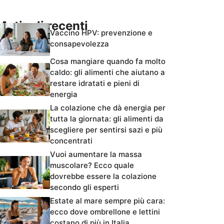
Articoli recenti
Vaccino HPV: prevenzione e
consapevolezza
Cosa mangiare quando fa molto
caldo: gli alimenti che aiutano a
restare idratati e pieni di
energia
La colazione che dà energia per
tutta la giornata: gli alimenti da
scegliere per sentirsi sazi e più
concentrati
Vuoi aumentare la massa
muscolare? Ecco quale
dovrebbe essere la colazione
secondo gli esperti
Estate al mare sempre più cara:
ecco dove ombrellone e lettini
costano di più in Italia