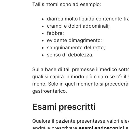
Tali sintomi sono ad esempio:
diarrea molto liquida contenente tr
crampi e dolori addominali;
febbre;
evidente dimagrimento;
sanguinamento del retto;
senso di debolezza.
Sulla base di tali premesse il medico sottop
quali si capirà in modo più chiaro se c’è il
meno. Solo in quel momento si procederà
gastroenterico.
Esami prescritti
Qualora il paziente presentasse valori elev
andrà a prescrivere
esami endoscopici
an