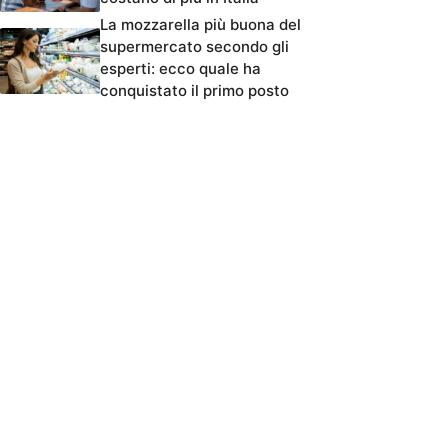
La mozzarella più buona del
supermercato secondo gli
esperti: ecco quale ha
conquistato il primo posto