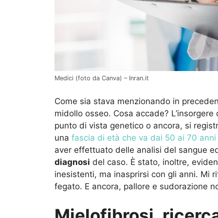
Medici (foto da Canva) – Inran.it
Come sia stava menzionando in precede
midollo osseo. Cosa accade? L’insorgere 
punto di vista genetico o ancora, si regis
una
fascia di età che va dai 50 ai 70 anni
aver effettuato delle analisi del sangue 
diagnosi
del caso. È stato, inoltre, evide
inesistenti, ma inasprirsi con gli anni. Mi
fegato. E ancora, pallore e sudorazione n
Mielofibrosi, ricerc