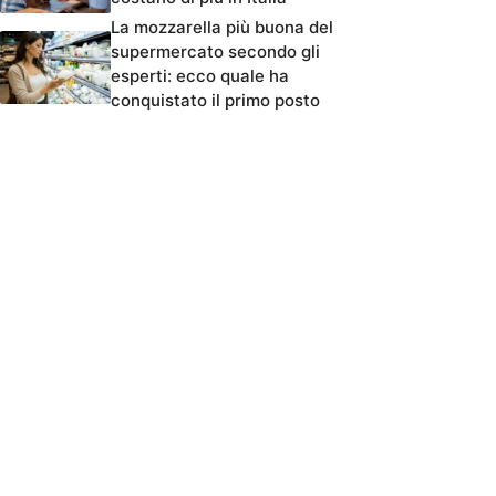
La mozzarella più buona del
supermercato secondo gli
esperti: ecco quale ha
conquistato il primo posto