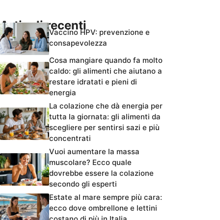
Articoli recenti
Vaccino HPV: prevenzione e
consapevolezza
Cosa mangiare quando fa molto
caldo: gli alimenti che aiutano a
restare idratati e pieni di
energia
La colazione che dà energia per
tutta la giornata: gli alimenti da
scegliere per sentirsi sazi e più
concentrati
Vuoi aumentare la massa
muscolare? Ecco quale
dovrebbe essere la colazione
secondo gli esperti
Estate al mare sempre più cara:
ecco dove ombrellone e lettini
costano di più in Italia