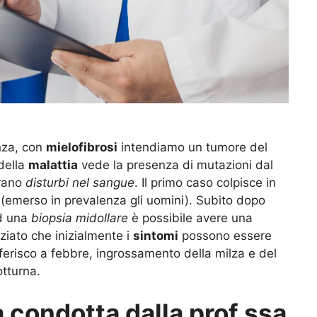
nza, con
mielofibrosi
intendiamo un tumore del
della
malattia
vede la presenza di mutazioni dal
trano
disturbi nel sangue
. Il primo caso colpisce in
(emerso in prevalenza gli uomini). Subito dopo
ed una
biopsia midollare
è possibile avere una
nziato che inizialmente i
sintomi
possono essere
 riferisco a febbre, ingrossamento della milza e del
otturna.
a condotta dalla prof.ssa