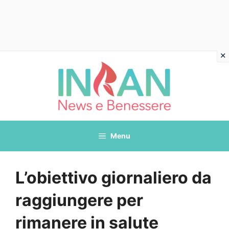
Vai
al
contenuto
Menu
L’obiettivo giornaliero da
raggiungere per
rimanere in salute