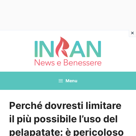
Vai
al
contenuto
Menu
Perché dovresti limitare
il più possibile l’uso del
pelapatate: è pericoloso