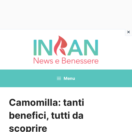
Vai
al
contenuto
Menu
Camomilla: tanti
benefici, tutti da
scoprire