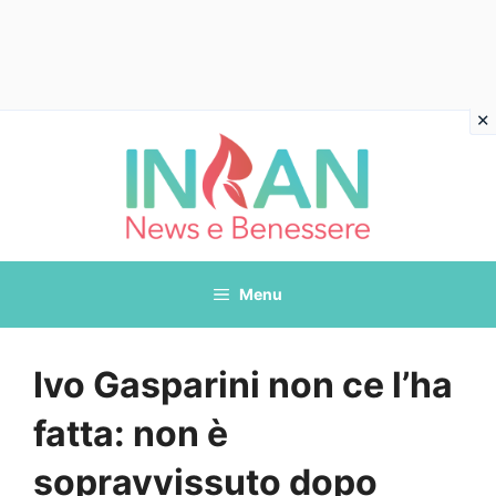
Vai
al
contenuto
Menu
Ivo Gasparini non ce l’ha
fatta: non è
sopravvissuto dopo