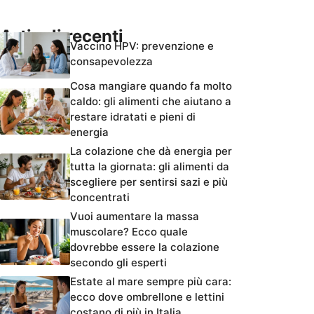
Articoli recenti
Vaccino HPV: prevenzione e
consapevolezza
Cosa mangiare quando fa molto
caldo: gli alimenti che aiutano a
restare idratati e pieni di
energia
La colazione che dà energia per
tutta la giornata: gli alimenti da
scegliere per sentirsi sazi e più
concentrati
Vuoi aumentare la massa
muscolare? Ecco quale
dovrebbe essere la colazione
secondo gli esperti
Estate al mare sempre più cara:
ecco dove ombrellone e lettini
costano di più in Italia