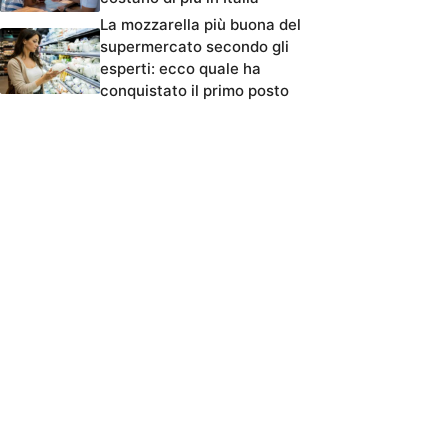
La mozzarella più buona del
supermercato secondo gli
esperti: ecco quale ha
conquistato il primo posto