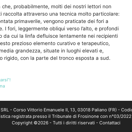
 che, probabilmente, molti dei nostri lettori non
ti raccolta attraverso una tecnica molto particolare:
ontata primaverile, vengono praticate dei fori a
. I fori, leggermente obliqui verso l’alto, e profondi
no da cui la linfa defluisce lentamente nei recipienti
uesto prezioso elemento curativo e terapeutico,
edia grandezza, situate in luoghi elevati e,
o rigido, con la parte del tronco esposta a sud.
arsi”!
ema
RL - Corso Vittorio Emanuele II, 13, 03018 Paliano (FR) - Codi
istica registrata presso il Tribunale di Frosinone con n°03/202
Copyright ©2026 - Tutti i diritti riservati -
Contattaci