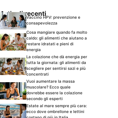
Articoli recenti
Vaccino HPV: prevenzione e
consapevolezza
Cosa mangiare quando fa molto
caldo: gli alimenti che aiutano a
restare idratati e pieni di
energia
La colazione che dà energia per
tutta la giornata: gli alimenti da
scegliere per sentirsi sazi e più
concentrati
Vuoi aumentare la massa
muscolare? Ecco quale
dovrebbe essere la colazione
secondo gli esperti
Estate al mare sempre più cara:
ecco dove ombrellone e lettini
costano di più in Italia