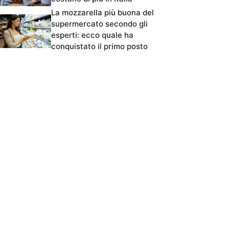
La mozzarella più buona del
supermercato secondo gli
esperti: ecco quale ha
conquistato il primo posto