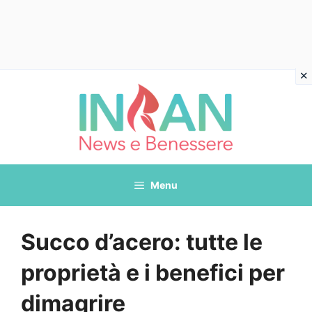
Vai
al
contenuto
Menu
Succo d’acero: tutte le
proprietà e i benefici per
dimagrire