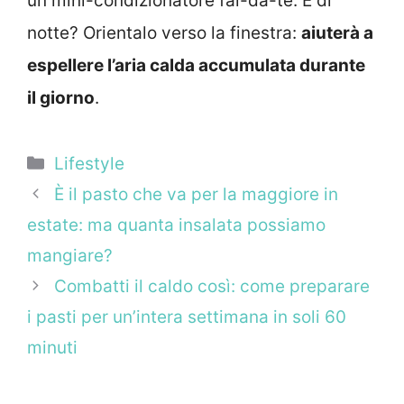
un mini-condizionatore fai-da-te. E di
notte? Orientalo verso la finestra:
aiuterà a
espellere l’aria calda accumulata durante
il giorno
.
Categorie
Lifestyle
È il pasto che va per la maggiore in
estate: ma quanta insalata possiamo
mangiare?
Combatti il caldo così: come preparare
i pasti per un’intera settimana in soli 60
minuti