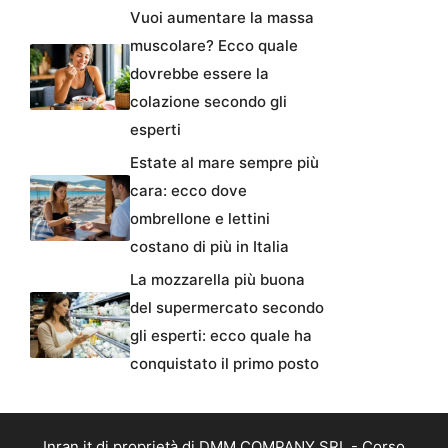
Vuoi aumentare la massa
muscolare? Ecco quale
dovrebbe essere la
colazione secondo gli
esperti
Estate al mare sempre più
cara: ecco dove
ombrellone e lettini
costano di più in Italia
La mozzarella più buona
del supermercato secondo
gli esperti: ecco quale ha
conquistato il primo posto
Inran.it di proprietà di DMM COMPANY SRL - Corso