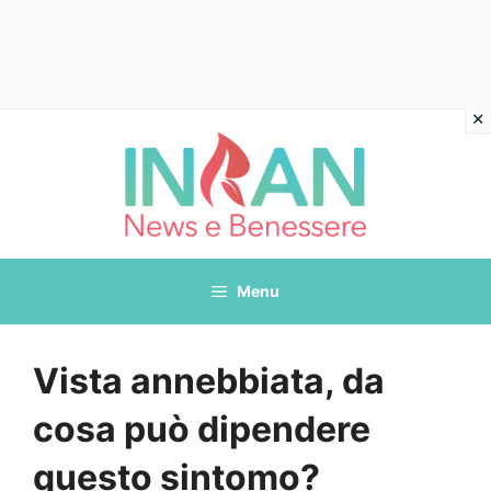
Vai
al
contenuto
Menu
Vista annebbiata, da
cosa può dipendere
questo sintomo?