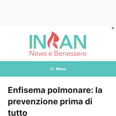
Vai
al
contenuto
Menu
Enfisema polmonare: la
prevenzione prima di
tutto