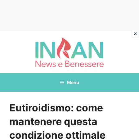
Vai
al
contenuto
Menu
Eutiroidismo: come
mantenere questa
condizione ottimale