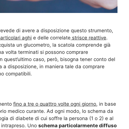
evede di avere a disposizione questo strumento,
articolari aghi
e delle correlate
strisce reattive
.
cquista un glucometro, la scatola comprende già
 una volta terminati si possono comprare
 quest’ultimo caso, però, bisogna tener conto del
a a disposizione, in maniera tale da comprare
no compatibili.
umento
fino a tre o quattro volte ogni giorno
, in base
prio medico curante. Ad ogni modo, lo schema da
gia di diabete di cui soffre la persona (1 o 2) e al
o intrapreso. Uno
schema particolarmente diffuso