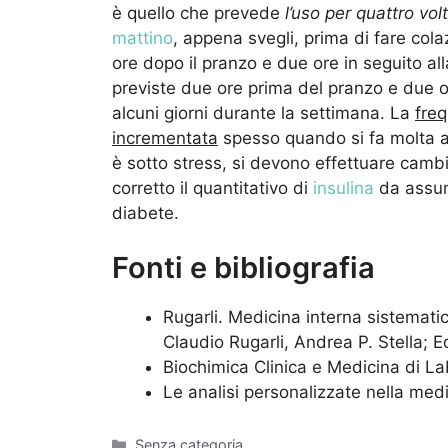
è quello che prevede
l’uso per quattro vol
mattino
, appena svegli, prima di fare col
ore dopo il pranzo e due ore in seguito all
previste due ore prima del pranzo e due 
alcuni giorni durante la settimana. La
freq
incrementata
spesso quando si fa molta att
è sotto stress, si devono effettuare cambia
corretto il quantitativo di
insulina
da assume
diabete.
Fonti e bibliografia
Rugarli. Medicina interna sistematica
Claudio Rugarli, Andrea P. Stella; E
Biochimica Clinica e Medicina di Lab
Le analisi personalizzate nella medi
Categorie
Senza categoria