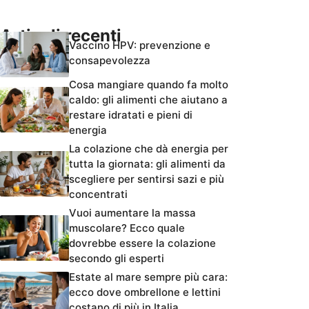
Articoli recenti
Vaccino HPV: prevenzione e
consapevolezza
Cosa mangiare quando fa molto
caldo: gli alimenti che aiutano a
restare idratati e pieni di
energia
La colazione che dà energia per
tutta la giornata: gli alimenti da
scegliere per sentirsi sazi e più
concentrati
Vuoi aumentare la massa
muscolare? Ecco quale
dovrebbe essere la colazione
secondo gli esperti
Estate al mare sempre più cara:
ecco dove ombrellone e lettini
costano di più in Italia