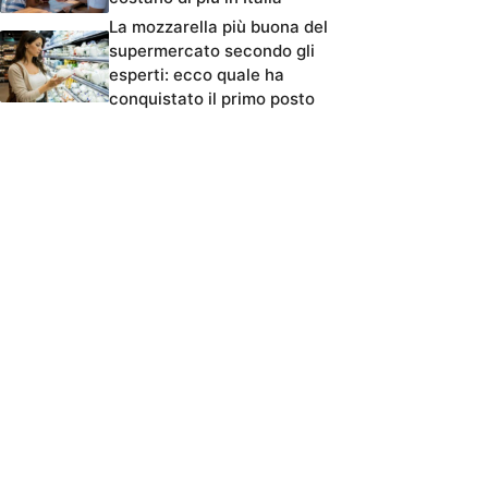
La mozzarella più buona del
supermercato secondo gli
esperti: ecco quale ha
conquistato il primo posto