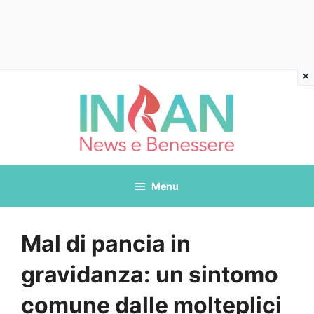
Vai
al
contenuto
Menu
Mal di pancia in
gravidanza: un sintomo
comune dalle molteplici