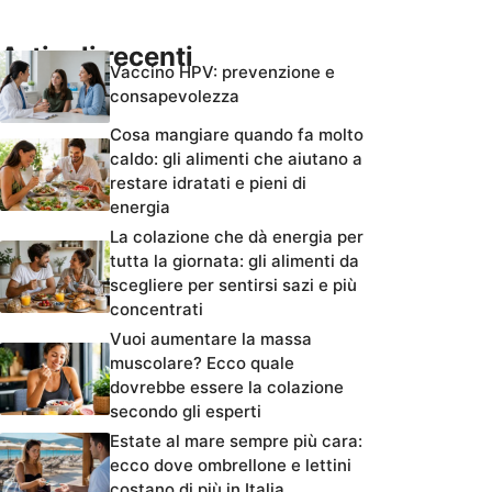
Articoli recenti
Vaccino HPV: prevenzione e
consapevolezza
Cosa mangiare quando fa molto
caldo: gli alimenti che aiutano a
restare idratati e pieni di
energia
La colazione che dà energia per
tutta la giornata: gli alimenti da
scegliere per sentirsi sazi e più
concentrati
Vuoi aumentare la massa
muscolare? Ecco quale
dovrebbe essere la colazione
secondo gli esperti
Estate al mare sempre più cara:
ecco dove ombrellone e lettini
costano di più in Italia