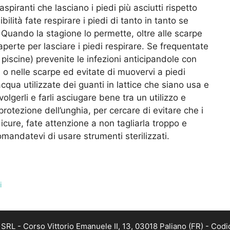
traspiranti che lasciano i piedi più asciutti rispetto
bilità fate respirare i piedi di tanto in tanto se
Quando la stagione lo permette, oltre alle scarpe
perte per lasciare i piedi respirare. Se frequentate
 piscine) prevenite le infezioni anticipandole con
 o nelle scarpe ed evitate di muovervi a piedi
acqua utilizzate dei guanti in lattice che siano usa e
lgerli e farli asciugare bene tra un utilizzo e
a protezione dell’unghia, per cercare di evitare che i
icure, fate attenzione a non tagliarla troppo e
mandatevi di usare strumenti sterilizzati.
i
RL - Corso Vittorio Emanuele II, 13, 03018 Paliano (FR) - Codi