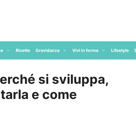
ne
Ricette
Gravidanza
Vivi in forma
Lifestyle
erché si sviluppa,
itarla e come