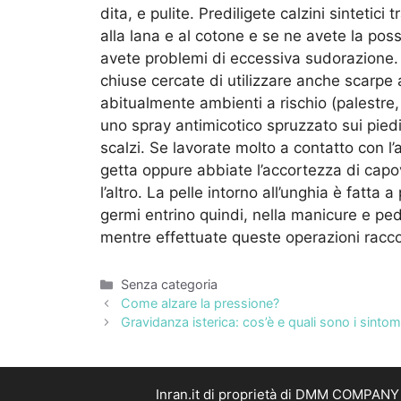
dita, e pulite. Prediligete calzini sintetici 
alla lana e al cotone e se ne avete la possi
avete problemi di eccessiva sudorazione. 
chiuse cercate di utilizzare anche scarpe a
abitualmente ambienti a rischio (palestre,
uno spray antimicotico spruzzato sui piedi
scalzi. Se lavorate molto a contatto con l’
getta oppure abbiate l’accortezza di capovo
l’altro. La pelle intorno all’unghia è fatta 
germi entrino quindi, nella manicure e ped
mentre effettuate queste operazioni racco
Categorie
Senza categoria
Come alzare la pressione?
Gravidanza isterica: cos’è e quali sono i sintom
Inran.it di proprietà di DMM COMPANY S