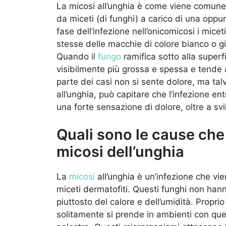
La micosi all’unghia è come viene comunem
da miceti (di funghi) a carico di una oppu
fase dell’infezione nell’onicomicosi i micet
stesse delle macchie di colore bianco o gi
Quando il
fungo
ramifica sotto alla superf
visibilmente più grossa e spessa e tende a
parte dei casi non si sente dolore, ma talv
all’unghia, può capitare che l’infezione en
una forte sensazione di dolore, oltre a svi
Quali sono le cause che
micosi dell’unghia
La
micosi
all’unghia è un’infezione che vi
miceti dermatofiti. Questi funghi non hann
piuttosto del calore e dell’umidità. Propri
solitamente si prende in ambienti con ques