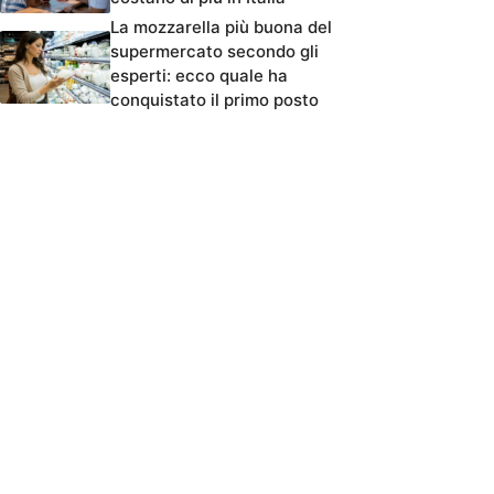
La mozzarella più buona del
supermercato secondo gli
esperti: ecco quale ha
conquistato il primo posto