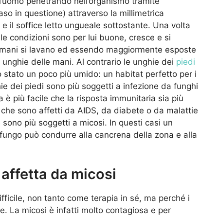
 l’uomo penetrando nell’organismo tramite
 caso in questione) attraverso la millimetrica
a e il soffice letto ungueale sottostante. Una volta
le condizioni sono per lui buone, cresce e si
le mani si lavano ed essendo maggiormente esposte
lle unghie delle mani. Al contrario le unghie dei
piedi
 stato un poco più umido: un habitat perfetto per i
hie dei piedi sono più soggetti a infezione da funghi
a è più facile che la risposta immunitaria sia più
o che sono affetti da AIDS, da diabete o da malattie
 sono più soggetti a micosi. In questi casi un
 fungo può condurre alla cancrena della zona e alla
affetta da micosi
fficile, non tanto come terapia in sé, ma perché i
e. La micosi è infatti molto contagiosa e per