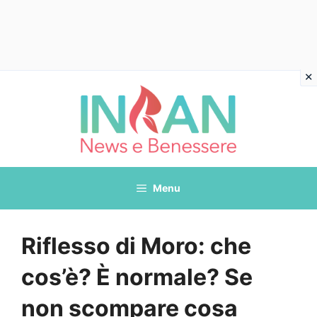
Vai
al
contenuto
Menu
Riflesso di Moro: che
cos’è? È normale? Se
non scompare cosa