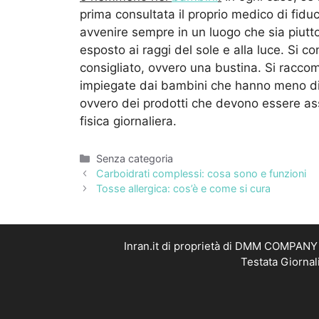
prima consultata il proprio medico di fiduc
avvenire sempre in un luogo che sia piutt
esposto ai raggi del sole e alla luce. Si c
consigliato, ovvero una bustina. Si racc
impiegate dai bambini che hanno meno di tr
ovvero dei prodotti che devono essere as
fisica giornaliera.
Categorie
Senza categoria
Carboidrati complessi: cosa sono e funzioni
Tosse allergica: cos’è e come si cura
Inran.it di proprietà di DMM COMPANY S
Testata Giornal