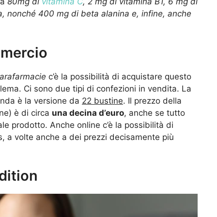
 a
80mg di
vitamina C
, 2 mg di vitamina B1, 6 mg di
na, nonché 400 mg di beta alanina e, infine, anche
mmercio
parafarmacie
c’è la possibilità di acquistare questo
ema. Ci sono due tipi di confezioni in vendita. La
onda è la versione da
22 bustine
. Il prezzo della
ne) è di circa
una decina d’euro
, anche se tutto
le prodotto. Anche online c’è la possibilità di
, a volte anche a dei prezzi decisamente più
dition