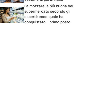
La mozzarella più buona del
supermercato secondo gli
esperti: ecco quale ha
conquistato il primo posto