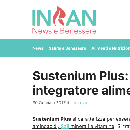
Vai
al
contenuto
News
Salute e Benessere
Alimenti e Nutrizio
Sustenium Plus: 
integratore alim
30 Gennaio 2017
di
Lorenzo
Sustenium Plus
si caratterizza per esser
aminoacidi,
Sali
minerali e vitamine
. Si tr