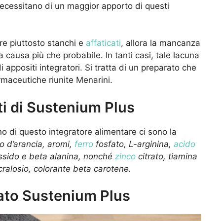
necessitano di un maggior apporto di questi
re piuttosto stanchi e
affaticati
, allora la mancanza
 causa più che probabile. In tanti casi, tale lacuna
appositi integratori. Si tratta di un preparato che
rmaceutiche riunite Menarini.
ti di Sustenium Plus
rno di questo integratore alimentare ci sono la
co d’arancia, aromi,
ferro
fosfato, L-arginina,
acido
ossido e beta alanina, nonché
zinco
citrato, tiamina
cralosio, colorante beta carotene.
ato Sustenium Plus