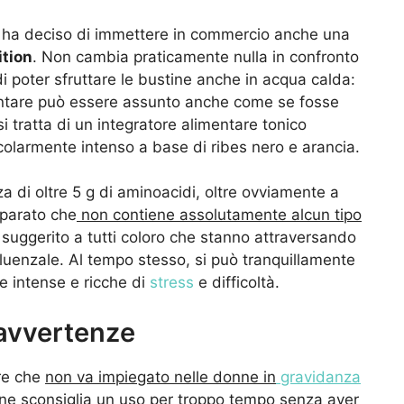
e ha deciso di immettere in commercio anche una
ition
. Non cambia praticamente nulla in confronto
 di poter sfruttare le bustine anche in acqua calda:
entare può essere assunto anche come se fosse
si tratta di un integratore alimentare tonico
olarmente intenso a base di ribes nero e arancia.
za di oltre 5 g di aminoacidi, oltre ovviamente a
reparato che
non contiene assolutamente alcun tipo
 suggerito a tutti coloro che stanno attraversando
fluenzale. Al tempo stesso, si può tranquillamente
e intense e ricche di
stress
e difficoltà.
 avvertenze
re che
non va impiegato nelle donne in
gravidanza
 ne sconsiglia un uso per troppo tempo senza aver