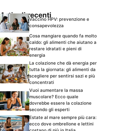
Articoli recenti
Vaccino HPV: prevenzione e
consapevolezza
Cosa mangiare quando fa molto
caldo: gli alimenti che aiutano a
restare idratati e pieni di
energia
La colazione che dà energia per
tutta la giornata: gli alimenti da
scegliere per sentirsi sazi e più
concentrati
Vuoi aumentare la massa
muscolare? Ecco quale
dovrebbe essere la colazione
secondo gli esperti
Estate al mare sempre più cara:
ecco dove ombrellone e lettini
costano di più in Italia