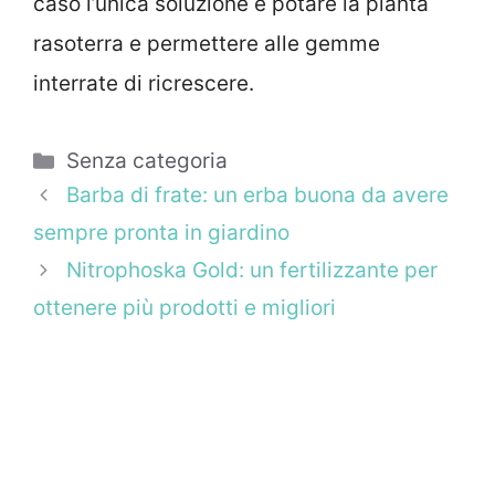
caso l’unica soluzione è potare la pianta
rasoterra e permettere alle gemme
interrate di ricrescere.
Categorie
Senza categoria
Barba di frate: un erba buona da avere
sempre pronta in giardino
Nitrophoska Gold: un fertilizzante per
ottenere più prodotti e migliori