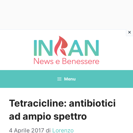
Vai
al
contenuto
Menu
Tetracicline: antibiotici
ad ampio spettro
4 Aprile 2017
di
Lorenzo