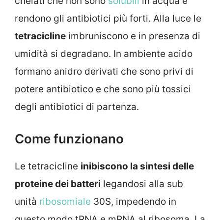
chelati che non sono
solubili
in acqua e
rendono gli antibiotici più forti. Alla luce le
tetracicline
imbruniscono e in presenza di
umidità si degradano. In ambiente acido
formano anidro derivati che sono privi di
potere antibiotico e che sono più tossici
degli antibiotici di partenza.
Come funzionano
Le tetracicline
inibiscono la sintesi delle
proteine dei batteri
legandosi alla sub
unità
ribosomiale
30S, impedendo in
questo modo tRNA e mRNA al ribosoma. La